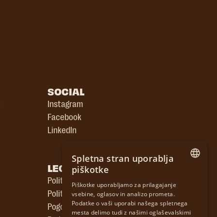
SOCIAL
t
Instagram
Facebook
LinkedIn
Spletna stran uporablja
LEGAL
piškotke
ENGLISH
Politika zasebnosti
Piškotke uporabljamo za prilagajanje
Politika piškotkov
vsebine, oglasov in analizo prometa.
GERMAN
Podatke o vaši uporabi našega spletnega
Pogoji uporabe spletnega mesta
CZECH
mesta delimo tudi z našimi oglaševalskimi