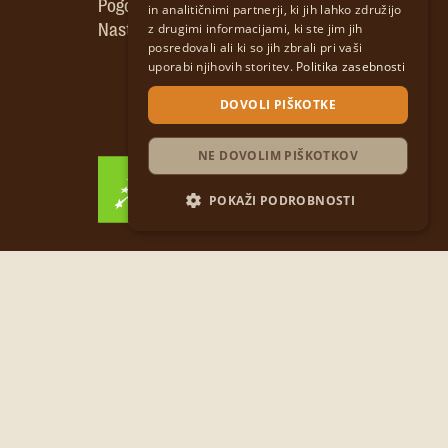
Pogosta vprašanja
in analitičnimi partnerji, ki jih lahko združijo
CROATIAN
z drugimi informacijami, ki ste jim jih
Nastavitve piškotkov
posredovali ali ki so jih zbrali pri vaši
SLOVENIAN
uporabi njihovih storitev.
Politika zasebnosti
DOVOLI PIŠKOTKE
NE DOVOLIM PIŠKOTKOV
POKAŽI PODROBNOSTI
CH-BIO-038