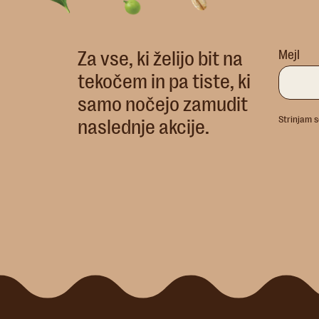
AST
Za vse, ki želijo bit na
Mejl
tekočem in pa tiste, ki
samo nočejo zamudit
Strinjam s
naslednje akcije.