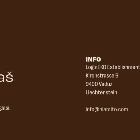
INFO
LoginEKO Establishmen
aš
Kirchstrasse 6
9490 Vaduz
Liechtenstein
lasi.
info@niamito.com