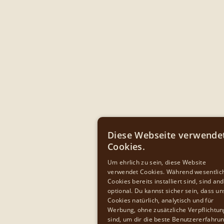
Diese Webseite verwende
Cookies.
ENGLIS
Um ehrlich zu sein, diese Website
verwendet Cookies. Während wesentlic
GERMA
Cookies bereits installiert sind, sind an
CZECH
optional. Du kannst sicher sein, dass u
Cookies natürlich, analytisch und für
CROATI
Werbung, ohne zusätzliche Verpflichtu
sind, um dir die beste Benutzererfahru
SLOVEN